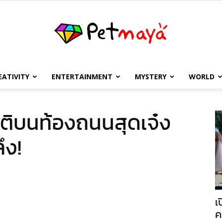
EATIVITY
ENTERTAINMENT
MYSTERY
WORLD
เพชร
ติบนท้องถนนสุดเจ๋ง
ึง!
มายา
เ
ค