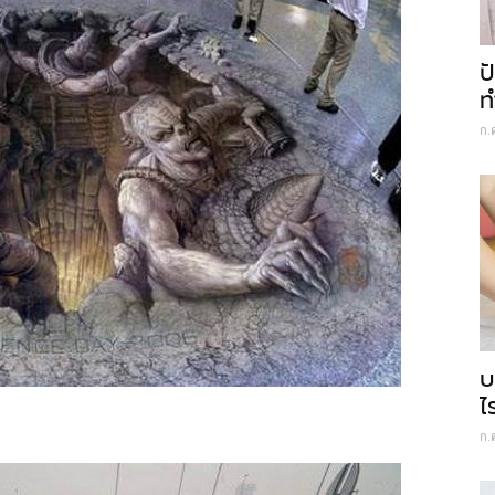
ป
ท
ก.
บ
ไ
ก.