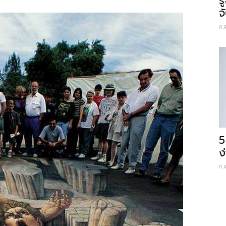
ร
จ
ก.
5
ง
ก.