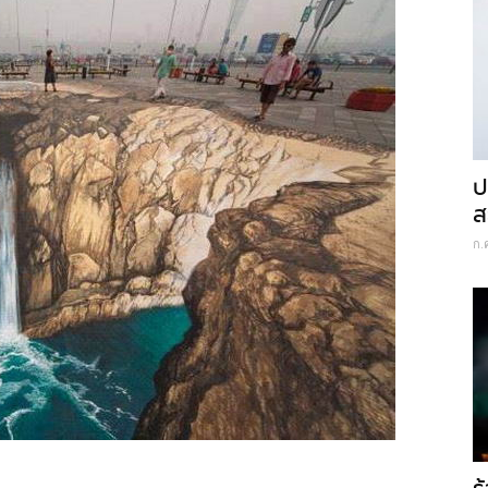
ป
ส
ก.