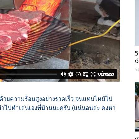
5
ง
ก.
็กสุกด้วยความร้อนสูงอย่างรวดเร็ว จนแทบไหม้ไป
อย่าไปทำเล่นเองที่บ้านนะครับ (แน่นอนล่ะ คงหา