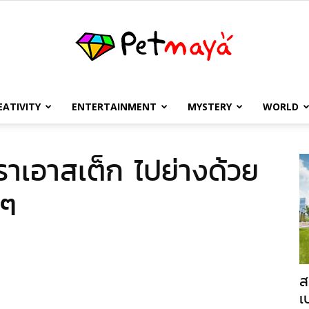
EATIVITY
ENTERTAINMENT
MYSTERY
WORLD
เพชร
เราเอาสเต็ก ไปย่างด้วย
ดๆ
มายา
ส
เ