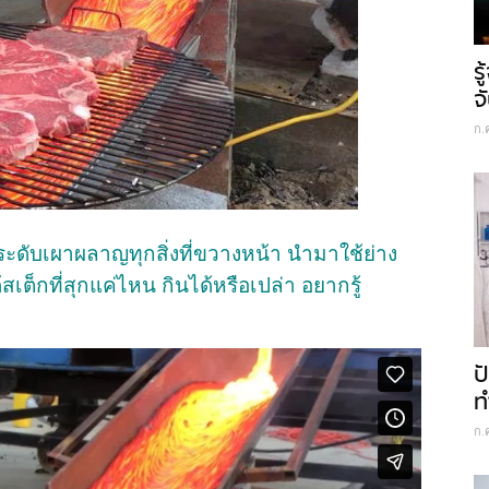
ร
จ
ก.
นระดับเผาผลาญทุกสิ่งที่ขวางหน้า นำมาใช้ย่าง
สเต็กที่สุกแค่ไหน กินได้หรือเปล่า อยากรู้
ป
ท
ก.