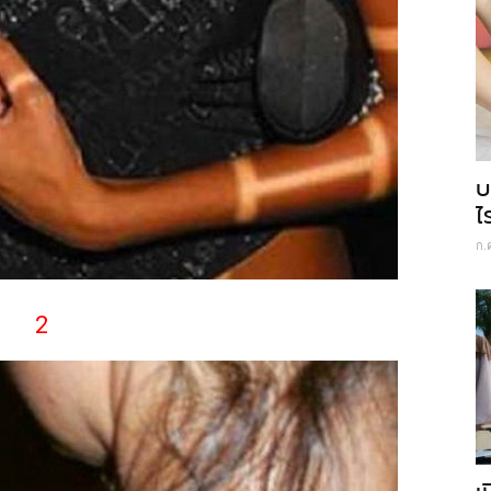
บ
ไ
ก.
2