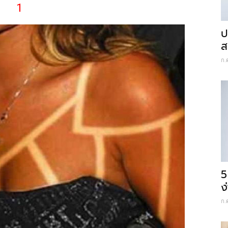
1
ป
ส
ก.
5
ง
ก.