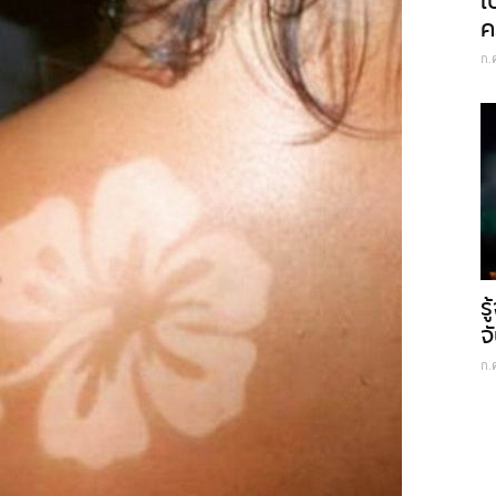
เ
ค
ก.
ร
จ
ก.