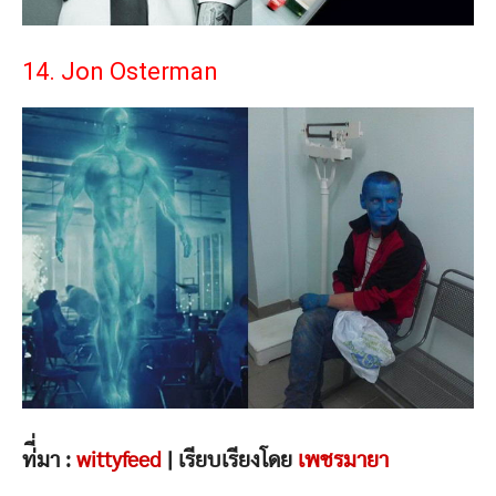
14. Jon Osterman
ท่ี่มา :
wittyfeed
| เรียบเรียงโดย
เพชรมายา