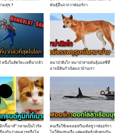
ามสุข ?
พันธุ์อื่นจากวาฬออร์กา
 หนึ่งในสัตว์ทะเลที่น่ากลัว
หมาป่าดิงโก หมาป่าสายพันธุ์ออสซี่ที่
อาจมีต้นกำเนิดแถวบ้านเรา
ิกกี้เมาส์” กลายเป็นไวรัล
คนเรือใช้เพลงเฮฟวีเมทัลขู่วาฬออร์กา
เถียงกันว่าสมควรหรือไม่
ไม่ให้พุ่งชนเรือ แต่ผลลัพธ์กลับตรงกัน