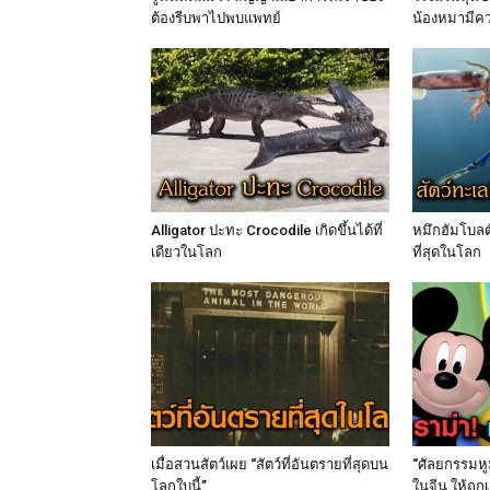
ต้องรีบพาไปพบแพทย์
น้องหมามีคว
Alligator ปะทะ Crocodile เกิดขึ้นได้ที่
หมึกฮัมโบลต์
เดียวในโลก
ที่สุดในโลก
เมื่อสวนสัตว์เผย “สัตว์ที่อันตรายที่สุดบน
“ศัลยกรรมหูม
โลกใบนี้”
ในจีน ให้ถก