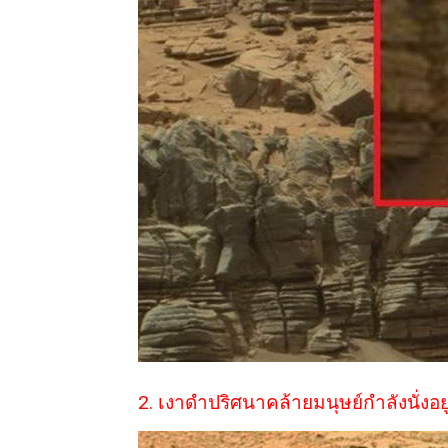
2. เงาดำปริศนาคล้ายมนุษย์กำลังนั่งอยู