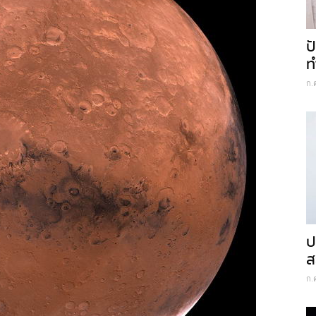
ป
ท
ก.
ป
ส
ก.