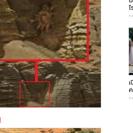
บ
ไ
ก.
เ
ค
ก.
่