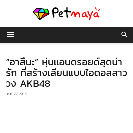
เพชร
“อาสึนะ” หุ่นแอนดรอยด์สุดน่า
มายา
รัก ที่สร้างเลียนแบบไอดอลสาว
วง AKB48
ก.ค. 27, 2015