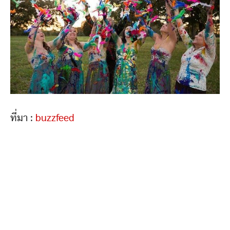
ที่มา :
buzzfeed