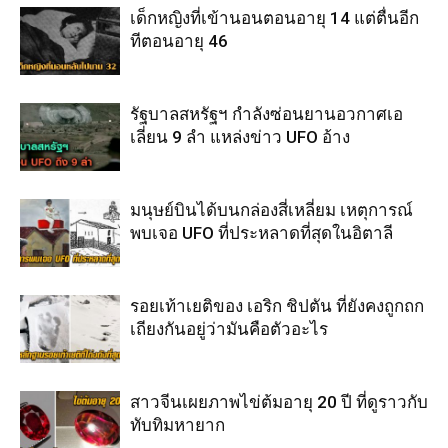
เด็กหญิงที่เข้านอนตอนอายุ 14 แต่ตื่นอีก
ทีตอนอายุ 46
รัฐบาลสหรัฐฯ กำลังซ่อนยานอวกาศเอ
เลี่ยน 9 ลำ แหล่งข่าว UFO อ้าง
มนุษย์บินได้บนกล่องสี่เหลี่ยม เหตุการณ์
พบเจอ UFO ที่ประหลาดที่สุดในอิตาลี
รอยเท้าเยติของ เอริก ชิปตัน ที่ยังคงถูกถก
เถียงกันอยู่ว่ามันคือตัวอะไร
สาวจีนเผยภาพไข่ต้มอายุ 20 ปี ที่ดูราวกับ
ทับทิมหายาก