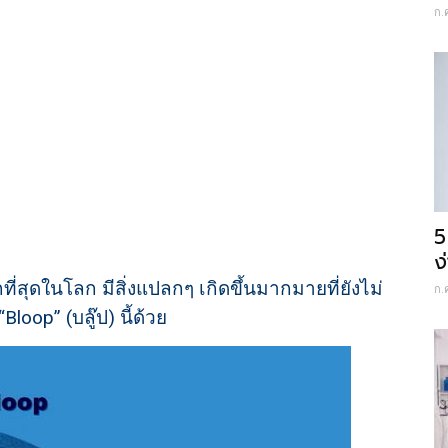
ก.
5
ง
ากที่สุดในโลก มีสิ่งแปลกๆ เกิดขึ้นมากมายที่ยังไม่
ก.
loop” (บลู๊ป) นี้ด้วย