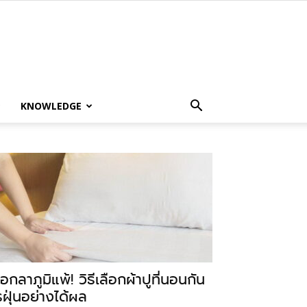
KNOWLEDGE
อกลาภูมิแพ้! วิธีเลือกผ้าปูที่นอนกัน
รฝุ่นอย่างได้ผล