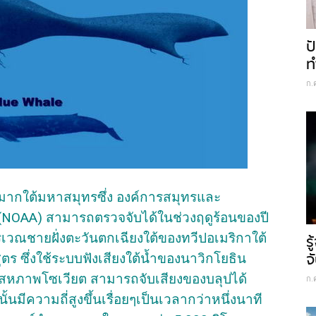
ป
ท
ก.
่ำมากใต้มหาสมุทรซึ่ง องค์การสมุทรและ
(NOAA) สามารถตรวจจับได้ในช่วงฤดูร้อนของปี
ิเวณชายฝั่งตะวันตกเฉียงใต้ของทวีปอเมริกาใต้
ร
จ
ตร ซึ่งใช้ระบบฟังเสียงใต้น้ำของนาวิกโยธิน
องสหภาพโซเวียต สามารถจับเสียงของบลุปได้
ก.
นมีความถี่สูงขึ้นเรื่อยๆเป็นเวลากว่าหนึ่งนาที