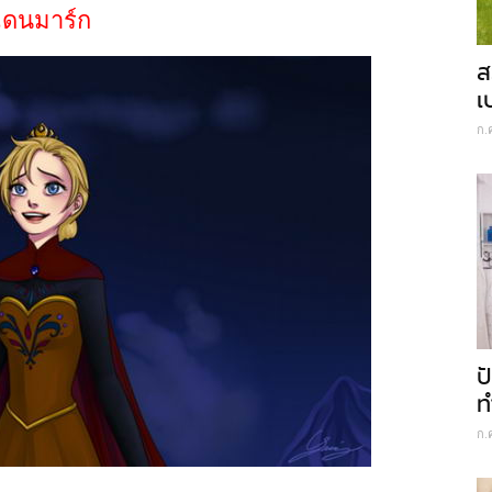
เดนมาร์ก
ส
เ
ก.
ป
ท
ก.