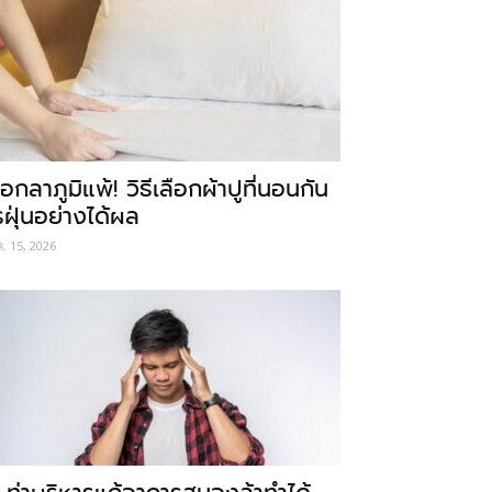
อกลาภูมิแพ้! วิธีเลือกผ้าปูที่นอนกัน
รฝุ่นอย่างได้ผล
ค. 15, 2026