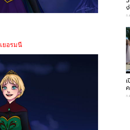
5
ง
ก.
เยอรมนี
เ
ค
ก.