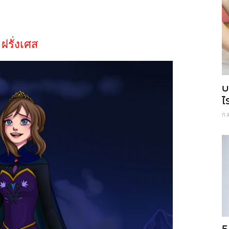
ฝรั่งเศส
บ
ไ
ก.