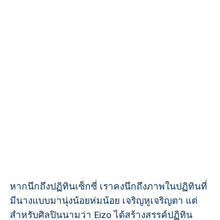
หากนึกถึงปฏิทินเซ็กซี่ เราคงนึกถึงภาพในปฏิทินที่
มีนางแบบมานุ่งน้อยห่มน้อย เจริญหูเจริญตา แต่
สำหรับศิลปินนามว่า Eizo ได้สร้างสรรค์ปฏิทิน