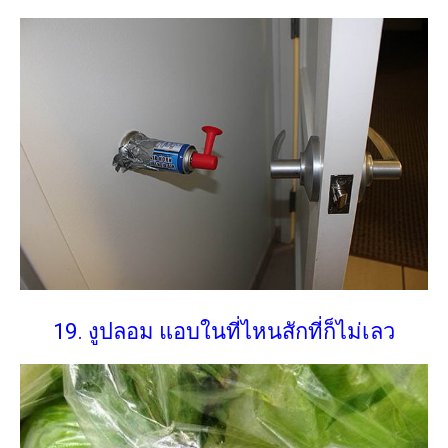
19. งูปลอม แอบในที่ไหนสักที่ก็ไม่เลว