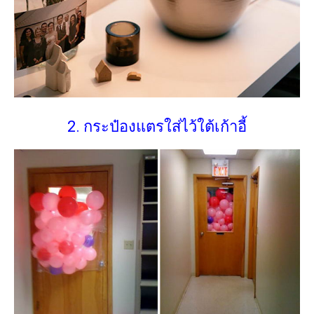
2. กระป๋องแตรใส่ไว้ใต้เก้าอี้