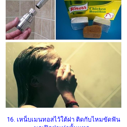
16. เหน็บเมนทอสไว้ใต้ฝา ติดกับไหมขัดฟัน