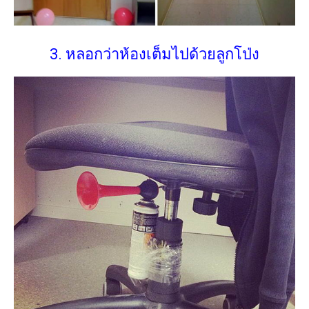
3. หลอกว่าห้องเต็มไปด้วยลูกโป่ง