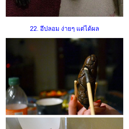
22. อึปลอม ง่ายๆ แต่ได้ผล