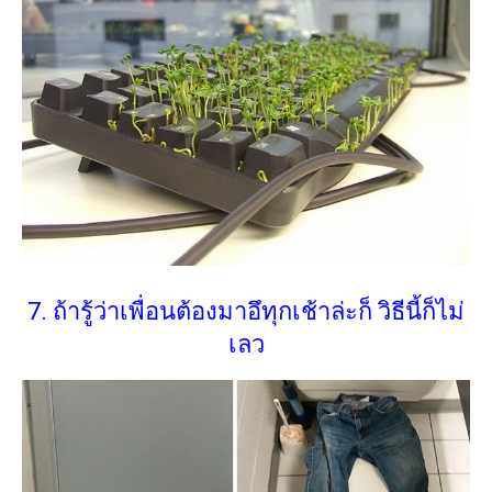
7. ถ้ารู้ว่าเพื่อนต้องมาอึทุกเช้าล่ะก็ วิธีนี้ก็ไม่
เลว