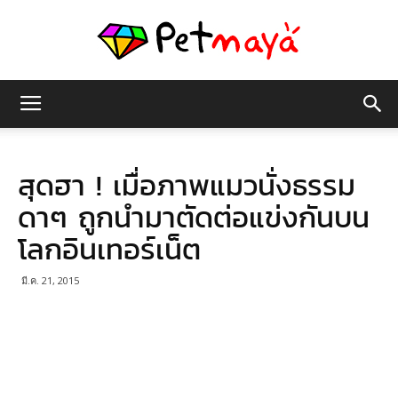
เพชร
สุดฮา ! เมื่อภาพแมวนั่งธรรม
มายา
ดาๆ ถูกนำมาตัดต่อแข่งกันบน
โลกอินเทอร์เน็ต
มี.ค. 21, 2015