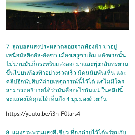
7. ลูกบอลแสงประหลาดลอยจากท้องฟ้า มาอยู่
เหนือมัสยิดอัล-อัคซา เมืองเยรูซาเล็ม หลังจากนั้น
ไม่นานมันก็กระพริบแสงออกมาและพุ่งกลับทะยาน
ขึ้นไปบนท้องฟ้าอย่างรวดเร็ว มีคนนับพันเห็น และ
คลิปอีกนับสิบที่ถ่ายเหตุการณ์นี้ไว้ได้ แต่ไม่มีใคร
สามารถอธิบายได้ว่ามันคืออะไรกันแน่ ในคลิปนี้
จะแสดงให้คุณได้เห็นถึง 4 มุมมองด้วยกัน
https://youtu.be/i3h-F0lars4
8. แมงกระพรุนแสงสีเขียว ที่ถูกถ่ายไว้ได้พร้อมกับ