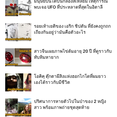
มนุษย์บินได้บนกล่องสี่เหลี่ยม เหตุการณ์
พบเจอ UFO ที่ประหลาดที่สุดในอิตาลี
รอยเท้าเยติของ เอริก ชิปตัน ที่ยังคงถูกถก
เถียงกันอยู่ว่ามันคือตัวอะไร
สาวจีนเผยภาพไข่ต้มอายุ 20 ปี ที่ดูราวกับ
ทับทิมหายาก
โอคิคุ ตุ๊กตาผีสิงแห่งฮอกไกโดที่ผมยาว
เองได้ราวกับมีชีวิต
ปริศนาการหายตัวไปในป่าของ 2 หญิง
สาว พร้อมภาพถ่ายชุดสุดท้าย