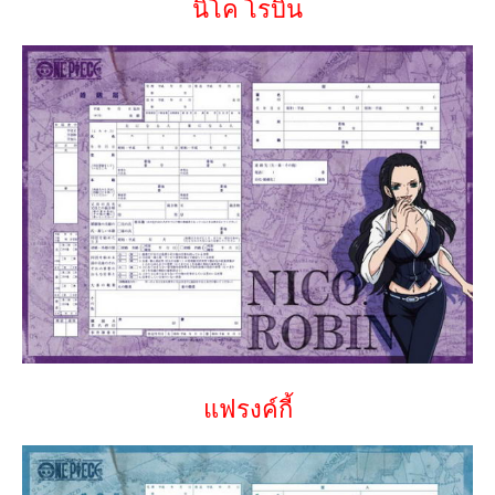
นิโค โรบิน
แฟรงค์กี้