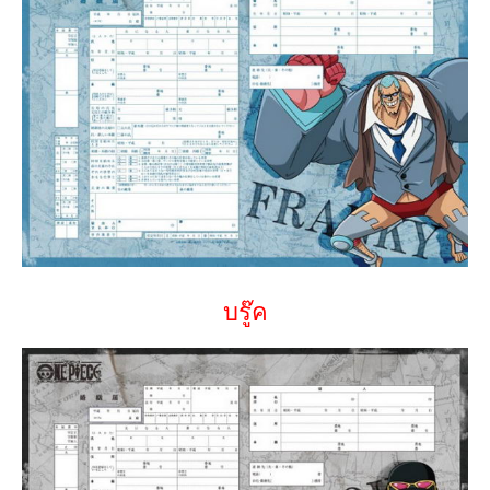
บรู๊ค