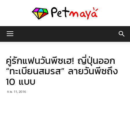
เพชร
คู่รักแฟนวันพีซเฮ! ญี่ปุ่นออก
มายา
“ทะเบียนสมรส” ลายวันพีซถึง
10 แบบ
ก.พ. 11, 2016