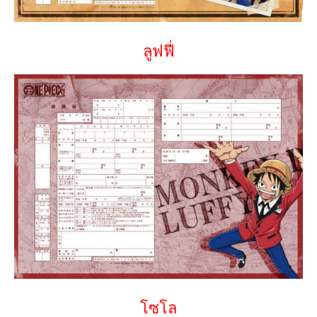
ลูฟฟี่
โซโล