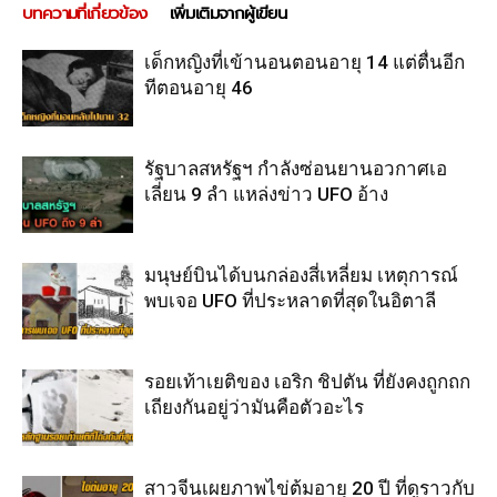
บทความที่เกี่ยวข้อง
เพิ่มเติมจากผู้เขียน
เด็กหญิงที่เข้านอนตอนอายุ 14 แต่ตื่นอีก
ทีตอนอายุ 46
รัฐบาลสหรัฐฯ กำลังซ่อนยานอวกาศเอ
เลี่ยน 9 ลำ แหล่งข่าว UFO อ้าง
มนุษย์บินได้บนกล่องสี่เหลี่ยม เหตุการณ์
พบเจอ UFO ที่ประหลาดที่สุดในอิตาลี
รอยเท้าเยติของ เอริก ชิปตัน ที่ยังคงถูกถก
เถียงกันอยู่ว่ามันคือตัวอะไร
สาวจีนเผยภาพไข่ต้มอายุ 20 ปี ที่ดูราวกับ