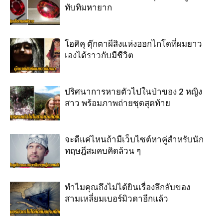
ทับทิมหายาก
โอคิคุ ตุ๊กตาผีสิงแห่งฮอกไกโดที่ผมยาว
เองได้ราวกับมีชีวิต
ปริศนาการหายตัวไปในป่าของ 2 หญิง
สาว พร้อมภาพถ่ายชุดสุดท้าย
จะดีแค่ไหนถ้ามีเว็บไซต์หาคู่สำหรับนัก
ทฤษฎีสมคบคิดล้วน ๆ
ทำไมคุณถึงไม่ได้ยินเรื่องลึกลับของ
สามเหลี่ยมเบอร์มิวดาอีกแล้ว