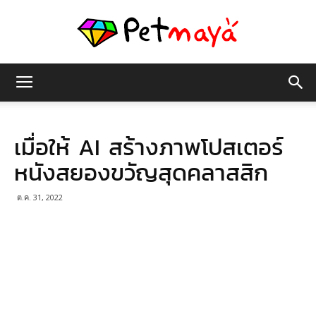
เพชร
เมื่อให้ AI สร้างภาพโปสเตอร์
มายา
หนังสยองขวัญสุดคลาสสิก
ต.ค. 31, 2022