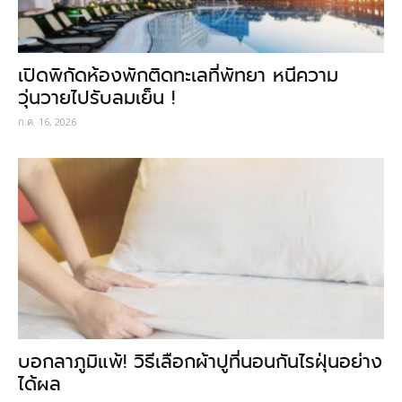
เปิดพิกัดห้องพักติดทะเลที่พัทยา หนีความ
วุ่นวายไปรับลมเย็น !
ก.ค. 16, 2026
บอกลาภูมิแพ้! วิธีเลือกผ้าปูที่นอนกันไรฝุ่นอย่าง
ได้ผล