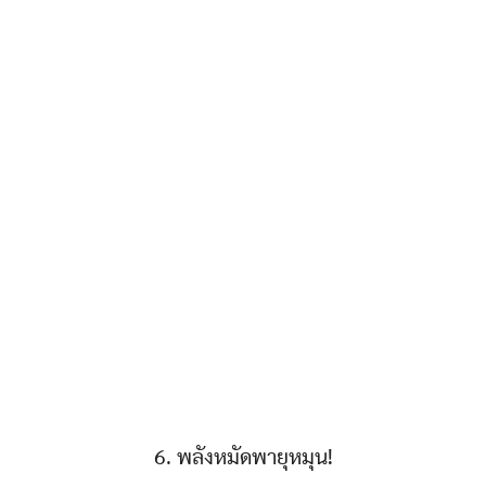
6. พลังหมัดพายุหมุน!