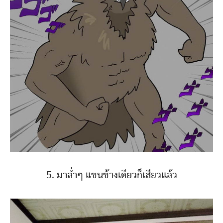
5. มาล่ำๆ แขนข้างเดียวก็เสียวแล้ว