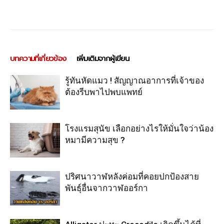
บทความที่เกี่ยวข้อง
เพิ่มเติมจากผู้เขียน
รู้ทันหัดแมว ! สัญญาณอาการที่เจ้าของ
ต้องรีบพาไปพบแพทย์
โรงแรมสุนัข เลือกอย่างไรให้มั่นใจว่าน้อง
หมามีความสุข ?
ปริศนาวาฬหลังค่อมที่คอยปกป้องสาย
พันธุ์อื่นจากวาฬออร์กา