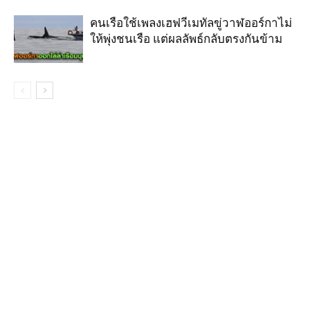
คนเรือใช้เพลงเฮฟวีเมทัลขู่วาฬออร์กาไม่
ให้พุ่งชนเรือ แต่ผลลัพธ์กลับตรงกันข้าม