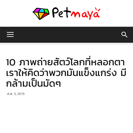
เพชร
10 ภาพถ่ายสัตว์โลกที่หลอกตา
มายา
เราให้คิดว่าพวกมันแข็งแกร่ง มี
กล้ามเป็นมัดๆ
ส.ค. 5, 2019