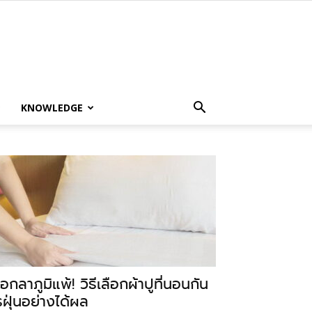
KNOWLEDGE
อกลาภูมิแพ้! วิธีเลือกผ้าปูที่นอนกัน
รฝุ่นอย่างได้ผล