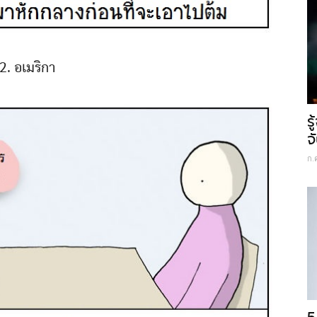
2. อเมริกา
ร
จ
ก.