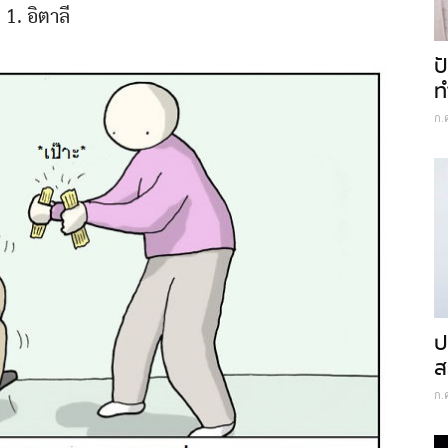
1. อิตาลี
ป
ท
ก.
ป
ส
ก.