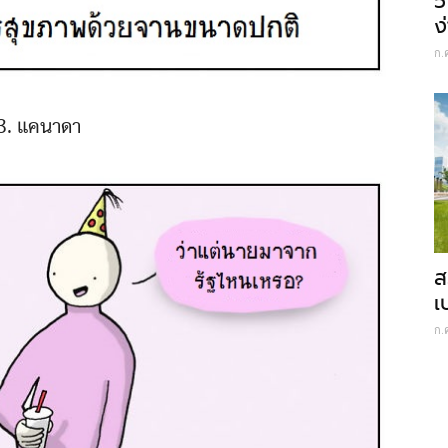
5
ง
ก.
3. แคนาดา
ส
เ
ก.