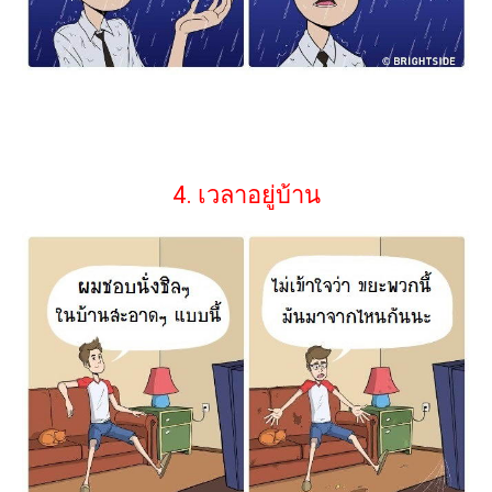
4. เวลาอยู่บ้าน