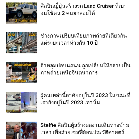
ศิลปินญี่ปุ่นสร้างรถ Land Cruiser ที่เบา
จนใช้คน 2 คนยกลอยได้
ช่างภาพเปรียบเทียบภาพถ่ายที่เดียวกัน
แต่ระยะเวลาห่างกัน 10 ปี
ถ้าหลุมบ่อบนถนน ถูกเปลี่ยนให้กลายเป็น
ภาพถ่ายเหนือจินตนาการ
ผู้คนเหล่านี้อาศัยอยู่ในปี 3023 ในขณะที่
เรายังอยู่ในปี 2023 เท่านั้น
Stelfie ศิลปินผู้สร้างผลงานเดินทางข้าม
เวลา เพื่อถ่ายเซลฟี่ย้อนประวัติศาสตร์