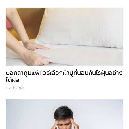
บอกลาภูมิแพ้! วิธีเลือกผ้าปูที่นอนกันไรฝุ่นอย่าง
ได้ผล
ก.ค. 15, 2026