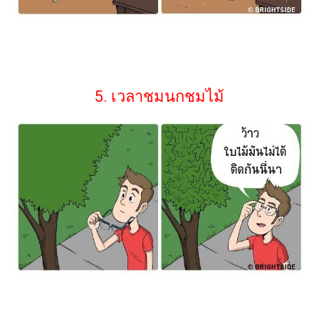
5. เวลาชมนกชมไม้