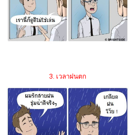
3. เวลาฝนตก