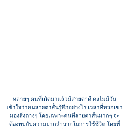
หลายๆ คนที่เกิดมาแล้วมีสายตาดี คงไม่มีวัน
เข้าใจว่าคนสายตาสั้นรู้สึกอย่างไร เวลาที่พวกเขา
มองสิ่งตางๆ โดยเฉพาะคนที่สายตาสั้นมากๆ จะ
ต้องพบกับความยากลำบากในการใช้ชีวิต โดยที่