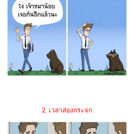
2. เวลาส่องกระจก