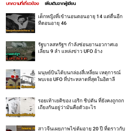
บทความที่เกี่ยวข้อง
เพิ่มเติมจากผู้เขียน
เด็กหญิงที่เข้านอนตอนอายุ 14 แต่ตื่นอีก
ทีตอนอายุ 46
รัฐบาลสหรัฐฯ กำลังซ่อนยานอวกาศเอ
เลี่ยน 9 ลำ แหล่งข่าว UFO อ้าง
มนุษย์บินได้บนกล่องสี่เหลี่ยม เหตุการณ์
พบเจอ UFO ที่ประหลาดที่สุดในอิตาลี
รอยเท้าเยติของ เอริก ชิปตัน ที่ยังคงถูกถก
เถียงกันอยู่ว่ามันคือตัวอะไร
สาวจีนเผยภาพไข่ต้มอายุ 20 ปี ที่ดูราวกับ