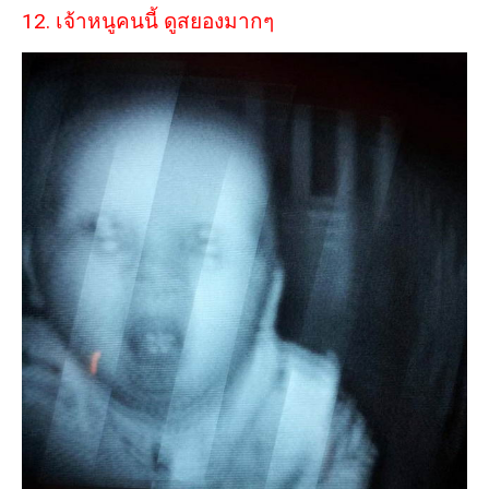
12. เจ้าหนูคนนี้ ดูสยองมากๆ