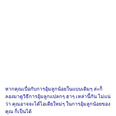
หากคุณเบื่อกับการอุ้มลูกน้อยในแบบเดิมๆ ล่ะก็
ลองมาดูวิธีการอุ้มลูกแปลกๆ ฮาๆ เหล่านี้กัน ไม่แน่
ว่า คุณอาจจะได้ไอเดียใหม่ๆ ในการอุ้มลูกน้อยของ
คุณ ก็เป็นได้