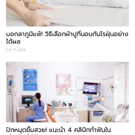
บอกลาภูมิแพ้! วิธีเลือกผ้าปูที่นอนกันไรฝุ่นอย่าง
ได้ผล
ก.ค. 15, 2026
ปักหมุดยิ้มสวย! แนะนำ 4 คลินิกทำฟันใน