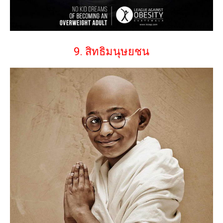
9. สิทธิมนุษยชน