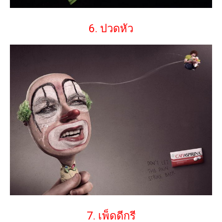
6. ปวดหัว
7. เพ็ดดีกรี