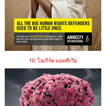
10. โยเกิร์ต แอคทีเวีย