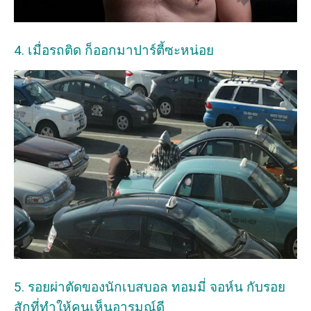
4. เมื่อรถติด ก็ออกมาปาร์ตี้ซะหน่อย
5. รอยผ่าตัดของนักเบสบอล ทอมมี่ จอห์น กับรอย
สักที่ทำให้คนเห็นอารมณ์ดี