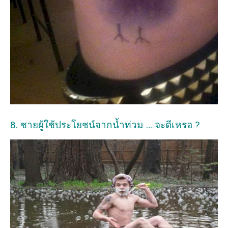
8. ชายผู้ใช้ประโยชน์จากน้ำท่วม … จะดีเหรอ ?