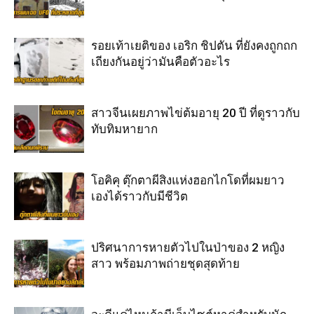
รอยเท้าเยติของ เอริก ชิปตัน ที่ยังคงถูกถก
เถียงกันอยู่ว่ามันคือตัวอะไร
สาวจีนเผยภาพไข่ต้มอายุ 20 ปี ที่ดูราวกับ
ทับทิมหายาก
โอคิคุ ตุ๊กตาผีสิงแห่งฮอกไกโดที่ผมยาว
เองได้ราวกับมีชีวิต
ปริศนาการหายตัวไปในป่าของ 2 หญิง
สาว พร้อมภาพถ่ายชุดสุดท้าย