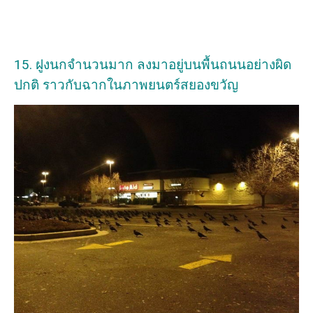
15. ฝูงนกจำนวนมาก ลงมาอยู่บนพื้นถนนอย่างผิด
ปกติ ราวกับฉากในภาพยนตร์สยองขวัญ