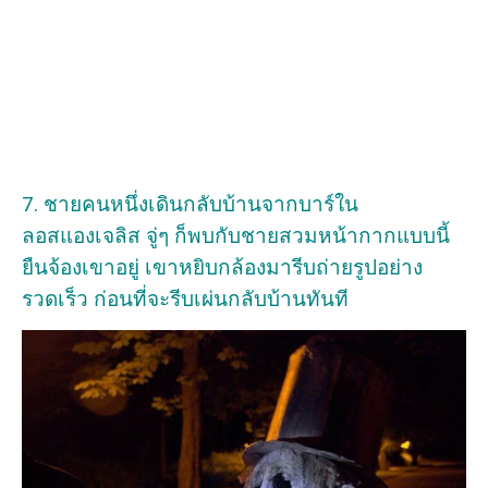
7. ชายคนหนึ่งเดินกลับบ้านจากบาร์ใน
ลอสแองเจลิส จู่ๆ ก็พบกับชายสวมหน้ากากแบบนี้
ยืนจ้องเขาอยู่ เขาหยิบกล้องมารีบถ่ายรูปอย่าง
รวดเร็ว ก่อนที่จะรีบเผ่นกลับบ้านทันที