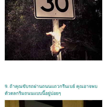
9. ถ้าคุณขับรถผ่านถนนแถวกรีนเบย์ คุณอาจพบ
ตัวตลกริมถนนแบบนี้อยู่บ่อยๆ