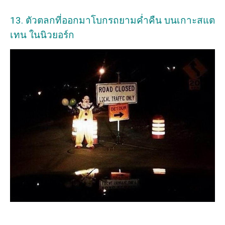
13. ตัวตลกที่ออกมาโบกรถยามค่ำคืน บนเกาะสแต
เทน ในนิวยอร์ก