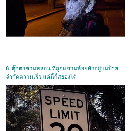
8. ตุ๊กตาชวนหลอน ที่ถูกแขวนห้อยหัวอยู่บนป้าย
จำกัดความเร็ว แค่นี้ก็สยองได้