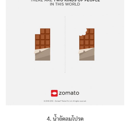
4. น้ำอัดลมโปรด