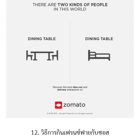
12. วิธีการกินเฟรนช์ฟายกับซอส