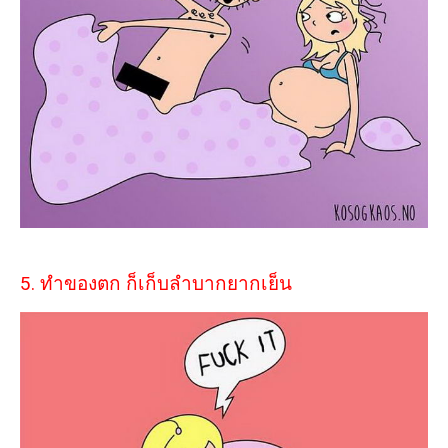
5. ทำของตก ก็เก็บลำบากยากเย็น