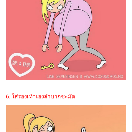
6. ใส่รองเท้าเองลำบากชะมัด