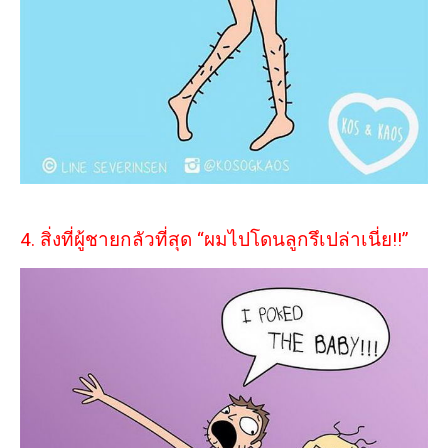
4. สิ่งที่ผู้ชายกลัวที่สุด “ผมไปโดนลูกรึเปล่าเนี่ย!!”