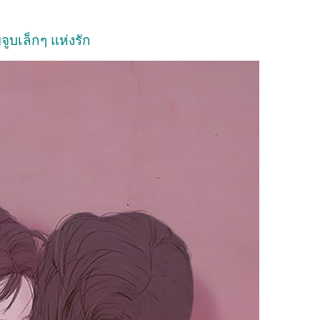
จูบเล็กๆ แห่งรัก