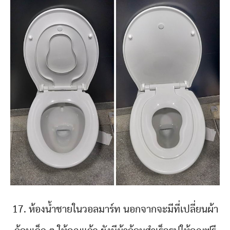
17. ห้องน้ำชายในวอลมาร์ท นอกจากจะมีที่เปลี่ยนผ้า