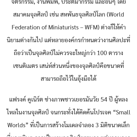
จิตรกรรม, งานพิมพ์, ประติมากรรม และอื่นๆ โดย
สมาคมจุลศิลป์ เช่น สหพันธจุลศิลป์โลก (World
Federation of Miniaturists – WFM) ต่างก็ให้คำ
นิยามต่างกันไป แต่หลายองค์กรกำหนดว่างานศิลปะที่
ถือว่าเป็นจุลศิลป์ไม่ควรจะใหญ่กว่า 100 ตาราง
เซนติเมตร เสน่ห์ส่วนหนึ่งของจุลศิลป์คือขนาดที่
สามารถถือไว้ในอุ้งมือได้
แฟรงค์ คูเนิร์ต ช่างภาพชาวเยอรมันวัย 54 ปี ผู้หลง
ไหลในงานจุลศิลป์ จนกระทั่งได้คิดค้นโปรเจค “Small
Worlds” ที่เป็นการสร้างโมเดลจำลอง 3 มิติขนาดเล็ก