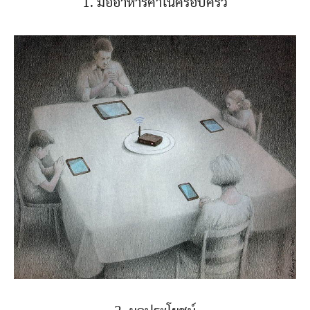
1. มื้ออาหารค่ำในครอบครัว