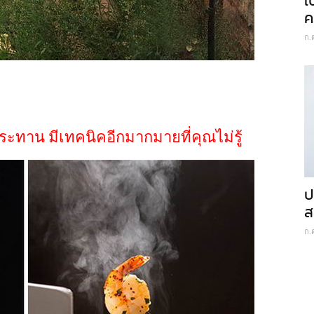
เ
ค
ก.
บประทาน มีเทคนิคอีกมากมายที่คุณไม่รู้
ป
ส
ก.