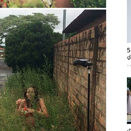
5
ง
ก.