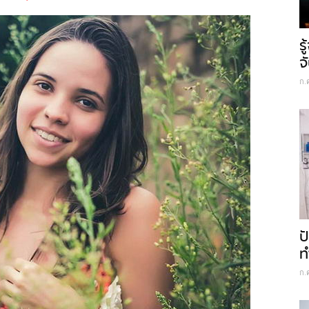
ร
จ
ก.
ป
ท
ก.