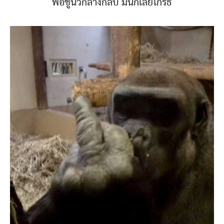
พอชูนิ้วกลางกลับ มันก็เลยโกรธ