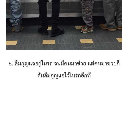
6. ลืมกุญแจอยู่ในรถ จนมีคนมาช่วย แต่คนมาช่วยก็
ดันลืมกุญแจไว้ในรถอีกที