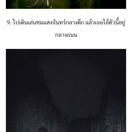
9. ไปเดินเล่นชมแสงจันทร์กลางดึก แล้วเจอไอ้ตัวนี้อยู่
กลางถนน