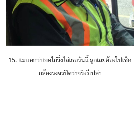
15. แม่บอกว่าเจอไก่วิ่งไล่เธอวันนี้ ลูกเลยต้องไปเช็ค
กล้องวงจรปิดว่าจริงรึเปล่า