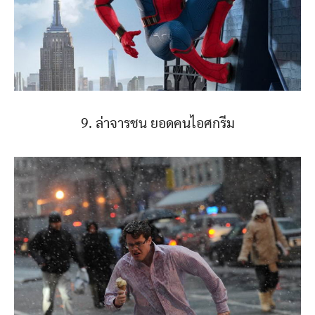
9. ล่าจารชน ยอดคนไอศกรีม