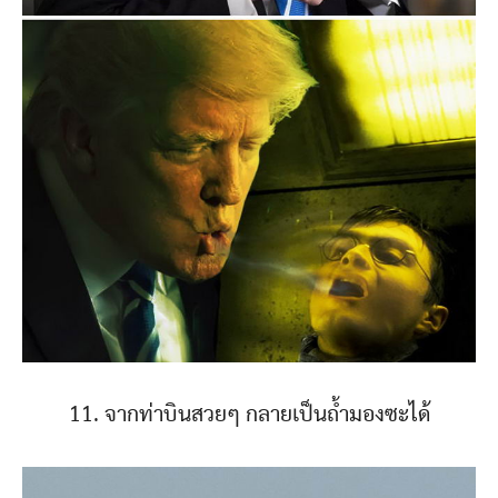
11. จากท่าบินสวยๆ กลายเป็นถ้ำมองซะได้