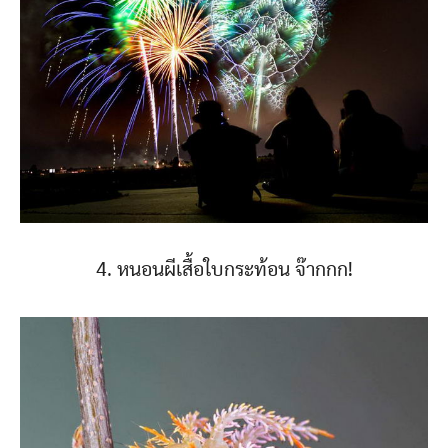
4. หนอนผีเสื้อใบกระท้อน จ๊ากกก!