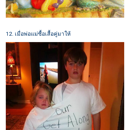
12. เมื่อพ่อแม่ซื้อเสื้อคู่มาให้