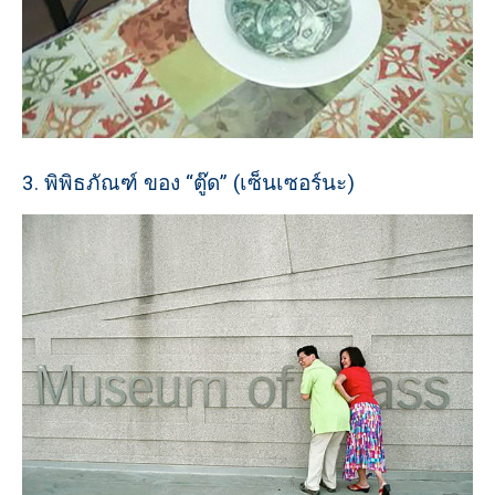
3. พิพิธภัณฑ์ ของ “ตู๊ด” (เซ็นเซอร์นะ)