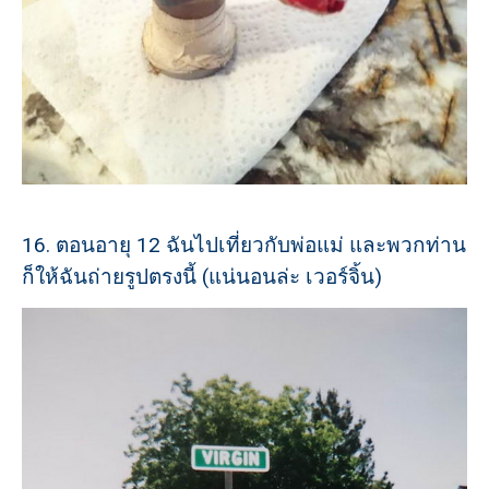
16. ตอนอายุ 12 ฉันไปเที่ยวกับพ่อแม่ และพวกท่าน
ก็ให้ฉันถ่ายรูปตรงนี้ (แน่นอนล่ะ เวอร์จิ้น)