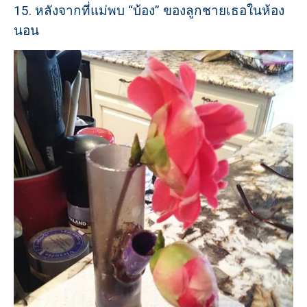
15. หลังจากที่แม่พบ “บ้อง” ของลูกชายเธอในห้อง
นอน