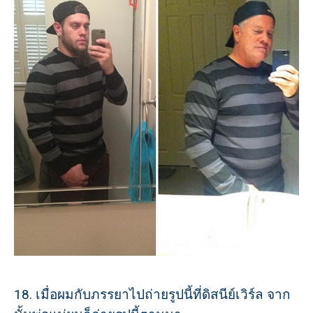
18. เมื่อผมกับภรรยาไปถ่ายรูปนี้ที่ดิสนีย์เวิร์ล จาก