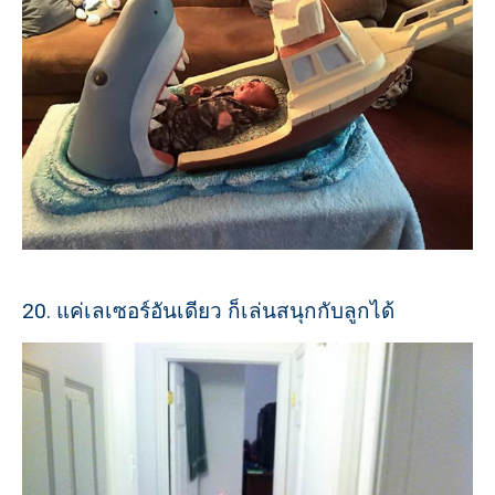
20. แค่เลเซอร์อันเดียว ก็เล่นสนุกกับลูกได้