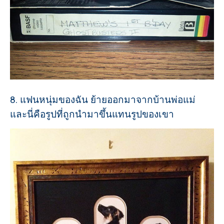
8. แฟนหนุ่มของฉัน ย้ายออกมาจากบ้านพ่อแม่
และนี่คือรูปที่ถูกนำมาขึ้นแทนรูปของเขา