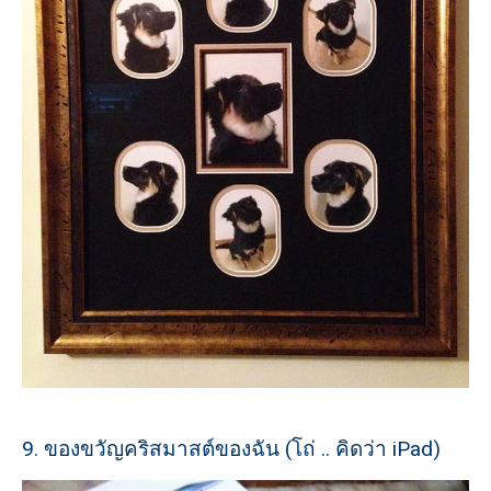
9. ของขวัญคริสมาสต์ของฉัน (โถ่ .. คิดว่า iPad)