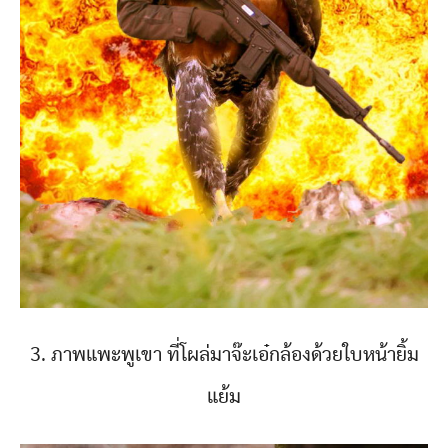
3. ภาพแพะพูเขา ที่โผล่มาจ๊ะเอ๋กล้องด้วยใบหน้ายิ้ม
แย้ม