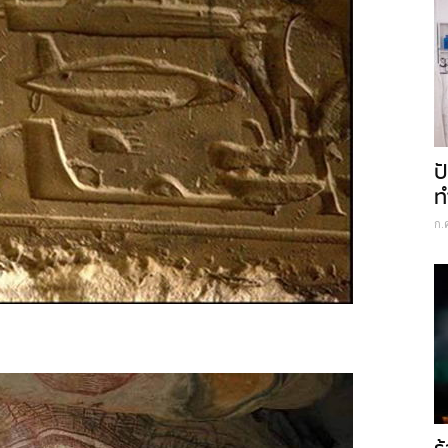
ป
ท
ก.