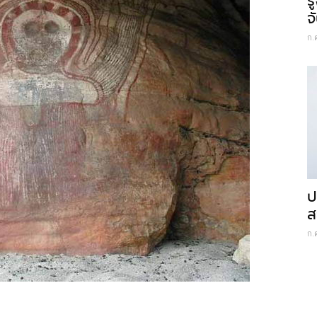
ร
จ
ก.
ป
ส
ก.