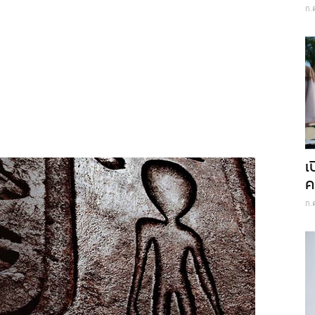
ก.
เ
ค
ก.