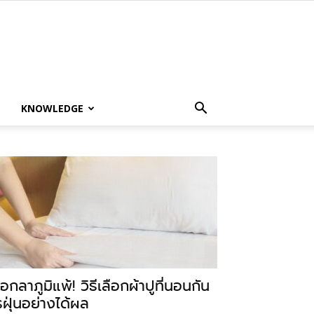
KNOWLEDGE
อกลาภูมิแพ้! วิธีเลือกผ้าปูที่นอนกัน
รฝุ่นอย่างได้ผล