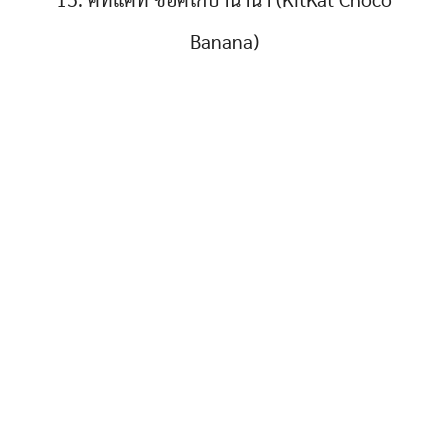
15. คิทแคท ช็อคโกบานาน่า (KitKat Choco
Banana)