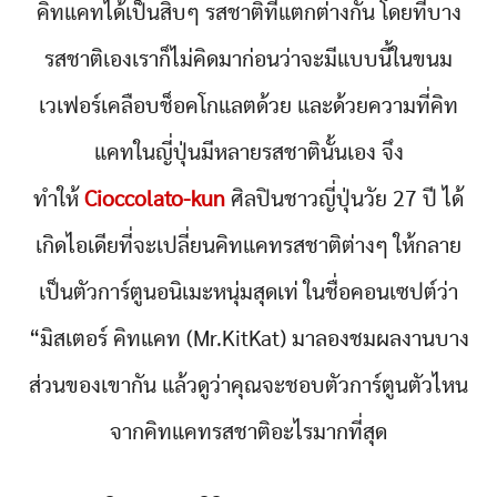
คิทแคทได้เป็นสิบๆ รสชาติที่แตกต่างกัน โดยที่บาง
รสชาติเองเราก็ไม่คิดมาก่อนว่าจะมีแบบนี้ในขนม
เวเฟอร์เคลือบช็อคโกแลตด้วย และด้วยความที่คิท
แคทในญี่ปุ่นมีหลายรสชาตินั้นเอง จึง
ทำให้
Cioccolato-kun
ศิลปินชาวญี่ปุ่นวัย 27 ปี ได้
เกิดไอเดียที่จะเปลี่ยนคิทแคทรสชาติต่างๆ ให้กลาย
เป็นตัวการ์ตูนอนิเมะหนุ่มสุดเท่ ในชื่อคอนเซปต์ว่า
“มิสเตอร์ คิทแคท (Mr.KitKat) มาลองชมผลงานบาง
ส่วนของเขากัน แล้วดูว่าคุณจะชอบตัวการ์ตูนตัวไหน
จากคิทแคทรสชาติอะไรมากที่สุด