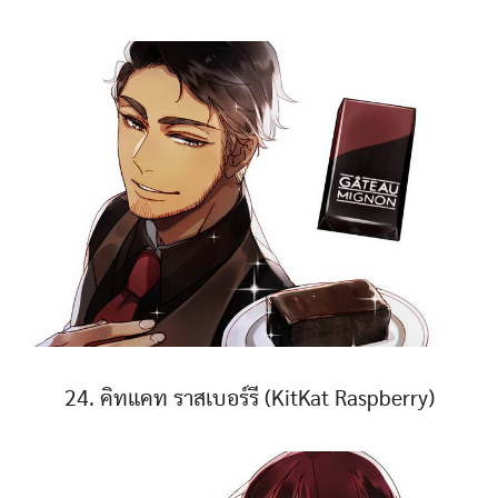
24. คิทแคท ราสเบอร์รี (KitKat Raspberry)