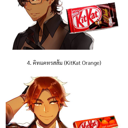
4. คิทแคทรสส้ม (KitKat Orange)