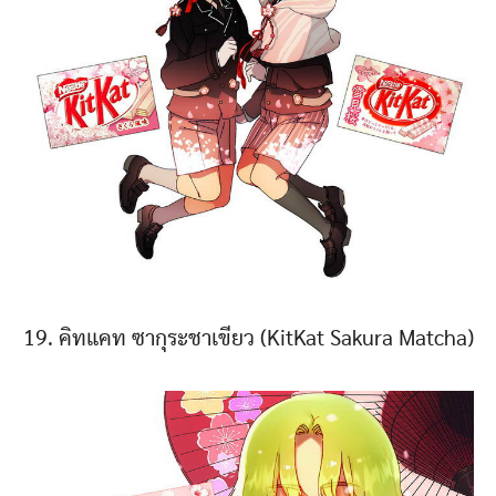
19. คิทแคท ซากุระชาเขียว (KitKat Sakura Matcha)