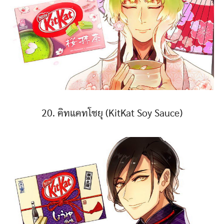
20. คิทแคทโชยุ (KitKat Soy Sauce)