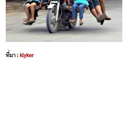
ที่มา :
klyker