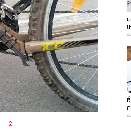
บ
เ
ส.
ซ
ก
ส.
2.