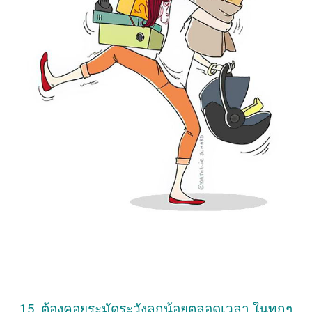
15. ต้องคอยระมัดระวังลูกน้อยตลอดเวลา ในทุกๆ