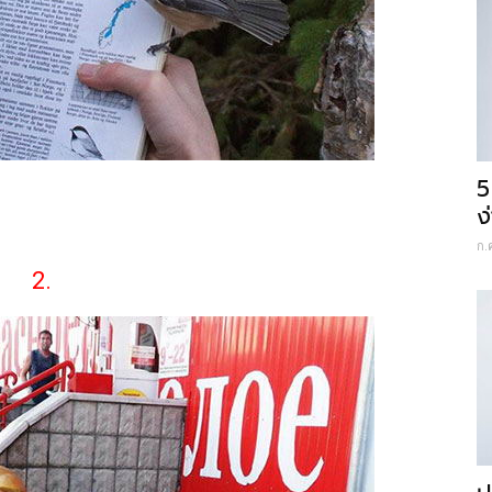
5
ง
ก.
2.