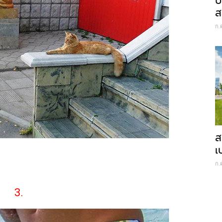
ป
ส
ก.
ส
เ
ก.
3.