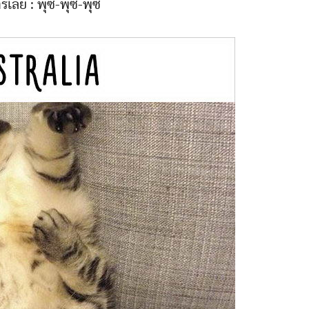
รเลีย : พุซ-พุซ-พุซ