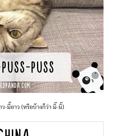
าว-มี๊อาว (หรือบ้างก็ว่า มิ๊-มิ๊)