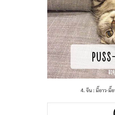
4. จีน : มี๊อาว-มี๊อ