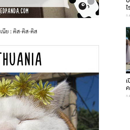
บ
ไ
ก.
วเนีย : คิส-คิส-คิส
เ
ค
ก.