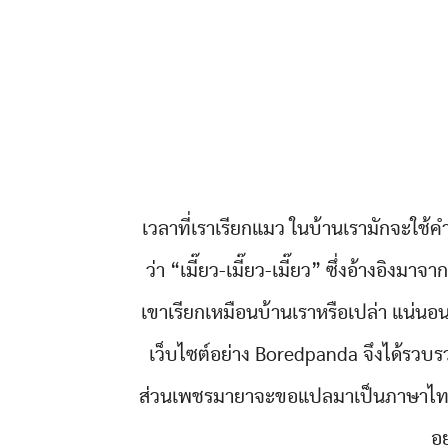
เวลาที่เราเรียกแมว ในบ้านเรามักจะใช้คำ
ว่า “เมี๊ยว-เมี๊ยว-เมี๊ยว” ซึ่งอ้างอิงม
เขาเรียกเหมือนบ้านเราหรือเปล่า แน่น
เว็บไซต์อย่าง Boredpanda จึงได้รว
ส่วนเพชรมายาจะขอแปลมาเป็นภาษาไทยให้
อย