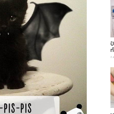
ป
ท
ก.