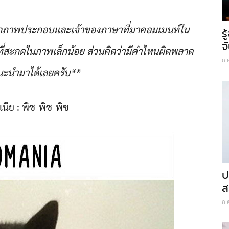
งจากภาพประกอบและเจ้าของภาษาที่มาคอมเมนท์ใน
ร
จ
่สะกดในภาพเล็กน้อย ส่วนคิดว่ามีคำไหนผิดพลาด
ก.
ะนำมาได้เลยครับ**
เนีย : พิซ-พิซ-พิซ
ป
ส
ก.