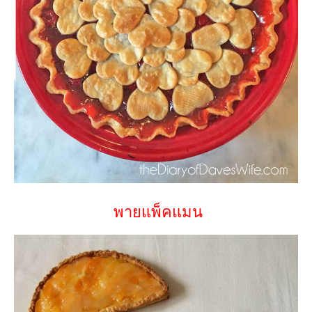
พายแพ็คแมน