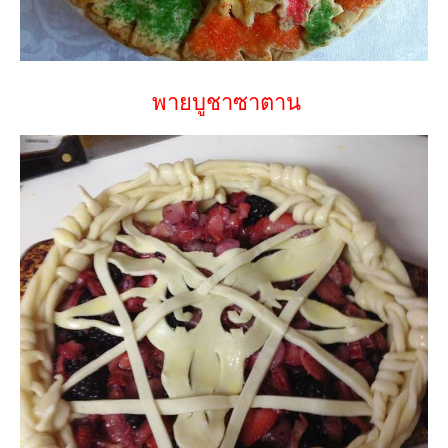
พายบูชาซาตาน