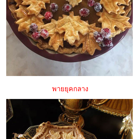
พายยุคกลาง