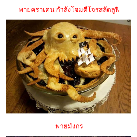
พายคราเคน กำลังโจมตีโจรสลัดลูฟี่
พายมังกร