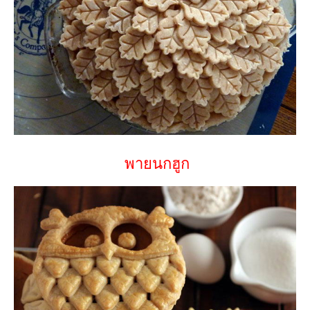
พายนกฮูก