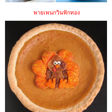
พายเพนกวินฟักทอง