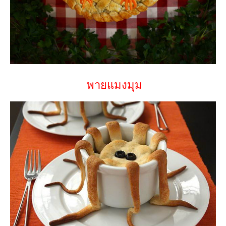
พายแมงมุม