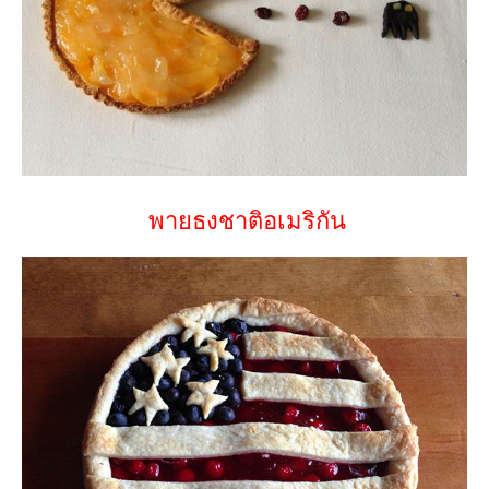
พายธงชาติอเมริกัน