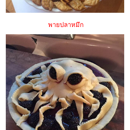
พายปลาหมึก