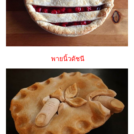
พายนิ้วดัชนี