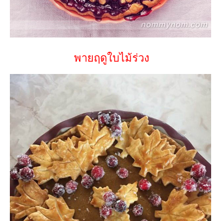
พายฤดูใบไม้ร่วง