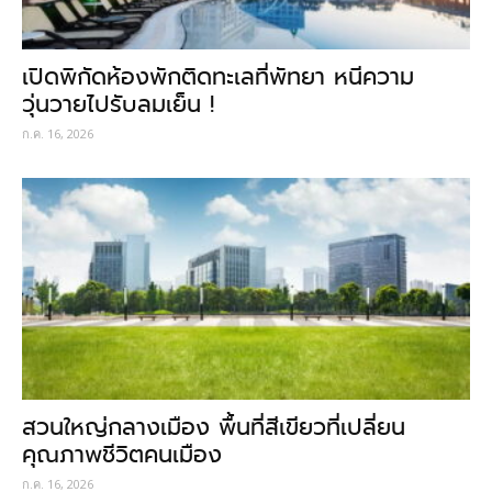
เปิดพิกัดห้องพักติดทะเลที่พัทยา หนีความ
วุ่นวายไปรับลมเย็น !
ก.ค. 16, 2026
สวนใหญ่กลางเมือง พื้นที่สีเขียวที่เปลี่ยน
คุณภาพชีวิตคนเมือง
ก.ค. 16, 2026