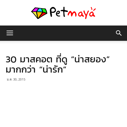
เพชร
30 มาสคอต ที่ดู “น่าสยอง”
มายา
มากกว่า “น่ารัก”
ม.ค. 30, 2015