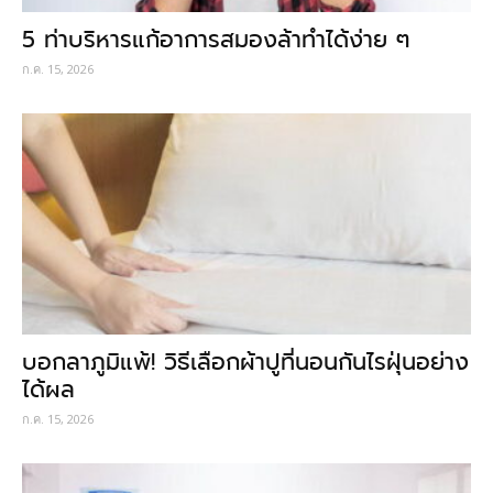
5 ท่าบริหารแก้อาการสมองล้าทำได้ง่าย ๆ
ก.ค. 15, 2026
บอกลาภูมิแพ้! วิธีเลือกผ้าปูที่นอนกันไรฝุ่นอย่าง
ได้ผล
ก.ค. 15, 2026