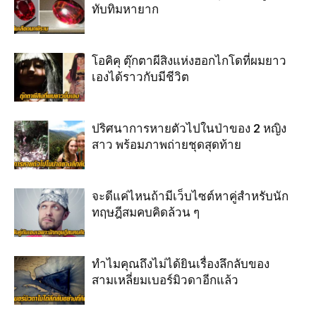
ทับทิมหายาก
โอคิคุ ตุ๊กตาผีสิงแห่งฮอกไกโดที่ผมยาว
เองได้ราวกับมีชีวิต
ปริศนาการหายตัวไปในป่าของ 2 หญิง
สาว พร้อมภาพถ่ายชุดสุดท้าย
จะดีแค่ไหนถ้ามีเว็บไซต์หาคู่สำหรับนัก
ทฤษฎีสมคบคิดล้วน ๆ
ทำไมคุณถึงไม่ได้ยินเรื่องลึกลับของ
สามเหลี่ยมเบอร์มิวดาอีกแล้ว