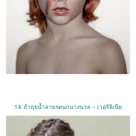
14. ถ้าถุยน้ำลายรดนกนางนวล – เวอร์จิเนีย