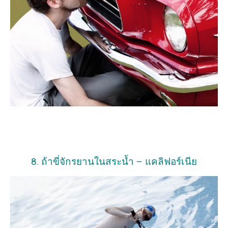
8. ถ้าขี่จักรยานในสระน้ำ – แคลิฟอร์เนีย