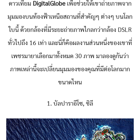
ดาวเทียม
DigitalGlobe
เพื่อช่วยให้เขาถ่ายภาพจาก
มุมมองบนท้องฟ้าเหนือสถานที่สำคัญๆ ต่างๆ บนโลก
ใบนี้ ด้วยกล้องที่มีระยะถ่ายภาพไกลกว่ากล้อง DSLR
ทั่วไปถึง 16 เท่า และนี่ก็คือผลงานส่วนหนึ่งของเขาที่
เพชรมายาเลือกมาทั้งหมด 30 ภาพ มาลองดูกันว่า
ภาพเหล่านี้จะเปลี่ยนมุมมองของคุณที่มีต่อโลกมาก
ขนาดไหน
1. บัลปาราอีโซ, ชิลี