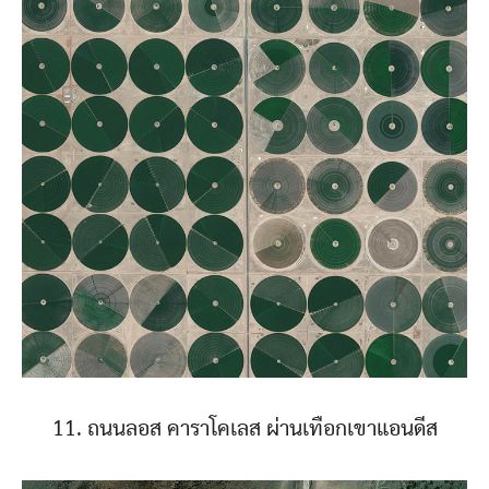
11. ถนนลอส คาราโคเลส ผ่านเทือกเขาแอนดีส