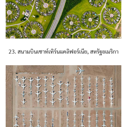
23. สนามบินเซาท์เทิร์นแคลิฟอร์เนีย, สหรัฐอเมริกา