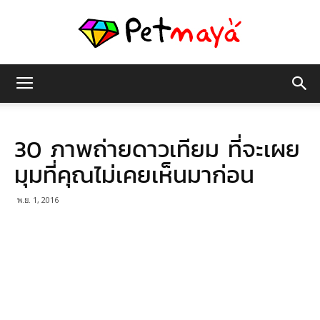
เพชร
30 ภาพถ่ายดาวเทียม ที่จะเผย
มายา
มุมที่คุณไม่เคยเห็นมาก่อน
พ.ย. 1, 2016