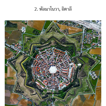
2. พัลมาโนวา, อิตาลี