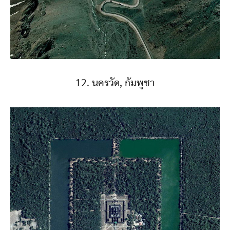
12. นครวัด, กัมพูชา