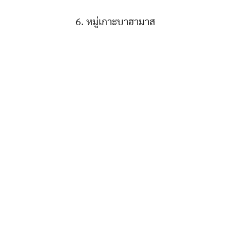
6. หมู่เกาะบาฮามาส