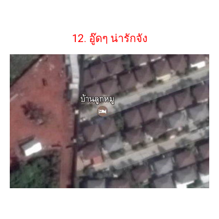
12. อู๊ดๆ น่ารักจัง