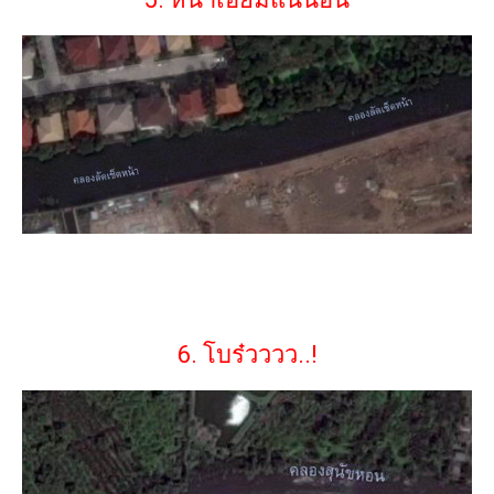
6. โบร๋วววว..!