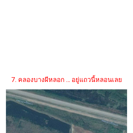
7. คลองบางผีหลอก … อยู่แถวนี้หลอนเลย