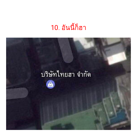
10. อันนี้ก็ฮา