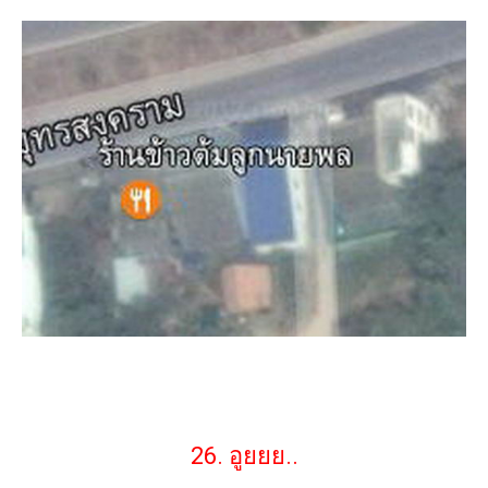
26. อูยยย..